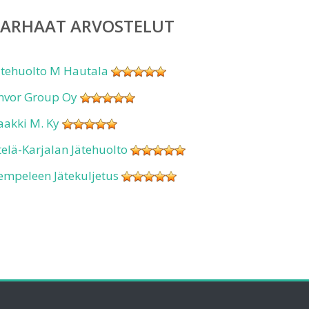
PARHAAT ARVOSTELUT
ätehuolto M Hautala
nvor Group Oy
aakki M. Ky
telä-Karjalan Jätehuolto
empeleen Jätekuljetus