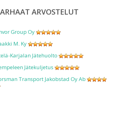
PARHAAT ARVOSTELUT
nvor Group Oy
aakki M. Ky
telä-Karjalan Jätehuolto
empeleen Jätekuljetus
orsman Transport Jakobstad Oy Ab