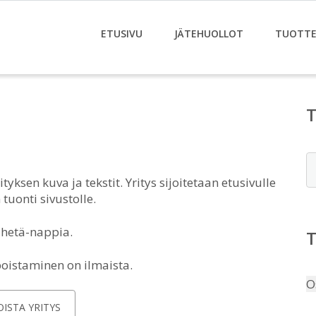
ETUSIVU
JÄTEHUOLLOT
TUOTTE
E
tyksen kuva ja tekstit. Yritys sijoitetaan etusivulle
tuonti sivustolle.
ähetä-nappia.
poistaminen on ilmaista.
O
OISTA YRITYS