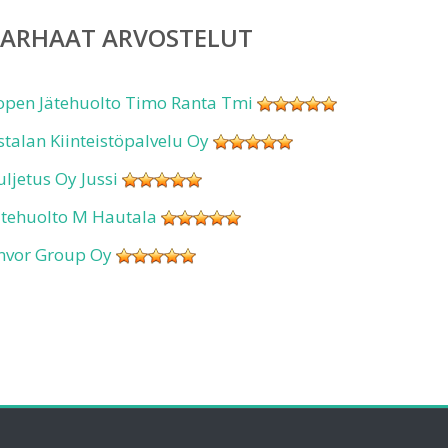
PARHAAT ARVOSTELUT
open Jätehuolto Timo Ranta Tmi
stalan Kiinteistöpalvelu Oy
uljetus Oy Jussi
ätehuolto M Hautala
nvor Group Oy