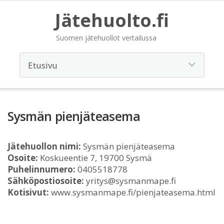
Jätehuolto.fi
Suomen jätehuollot vertailussa
Sysmän pienjäteasema
Jätehuollon nimi:
Sysmän pienjäteasema
Osoite:
Koskueentie 7, 19700 Sysmä
Puhelinnumero:
0405518778
Sähköpostiosoite:
yritys@sysmanmape.fi
Kotisivut:
www.sysmanmape.fi/pienjateasema.html