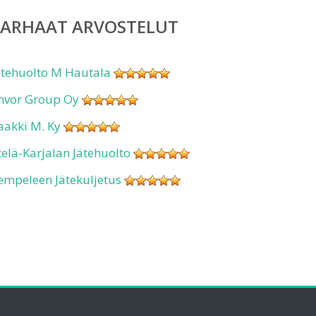
PARHAAT ARVOSTELUT
ätehuolto M Hautala
nvor Group Oy
aakki M. Ky
telä-Karjalan Jätehuolto
empeleen Jätekuljetus