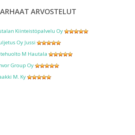
PARHAAT ARVOSTELUT
stalan Kiinteistöpalvelu Oy
uljetus Oy Jussi
ätehuolto M Hautala
nvor Group Oy
aakki M. Ky