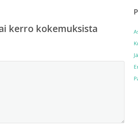
ai kerro kokemuksista
A
K
J
E
P