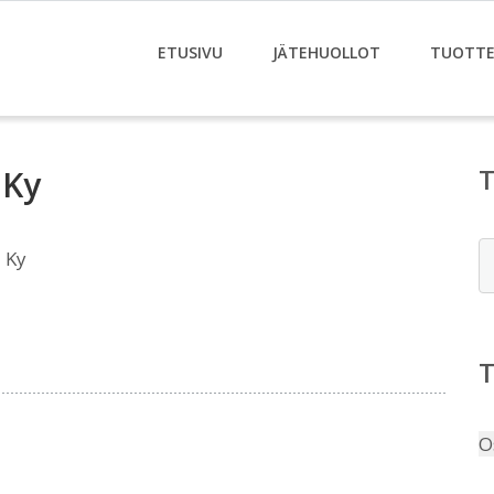
ETUSIVU
JÄTEHUOLLOT
TUOTTE
 Ky
E
a Ky
O