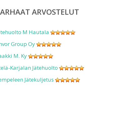
PARHAAT ARVOSTELUT
ätehuolto M Hautala
nvor Group Oy
aakki M. Ky
telä-Karjalan Jätehuolto
empeleen Jätekuljetus