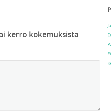
J
ai kerro kokemuksista
E
P
E
K