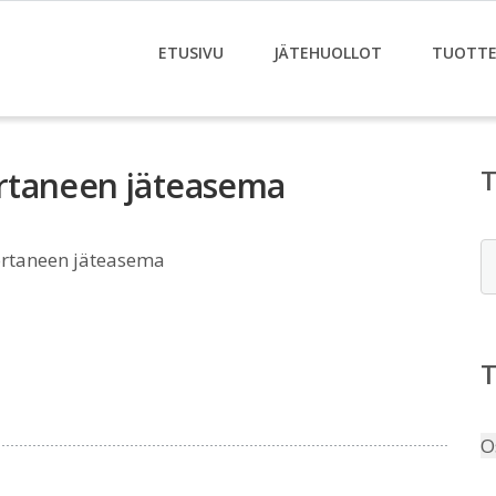
ETUSIVU
JÄTEHUOLLOT
TUOTTE
rtaneen jäteasema
E
rtaneen jäteasema
O