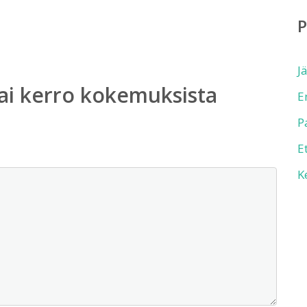
J
ai kerro kokemuksista
E
P
E
K