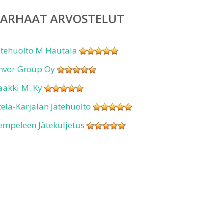
PARHAAT ARVOSTELUT
ätehuolto M Hautala
nvor Group Oy
aakki M. Ky
telä-Karjalan Jätehuolto
empeleen Jätekuljetus