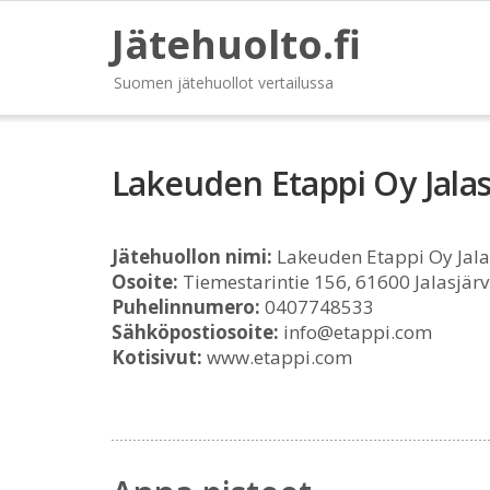
Jätehuolto.fi
Suomen jätehuollot vertailussa
Lakeuden Etappi Oy Jala
Jätehuollon nimi:
Lakeuden Etappi Oy Jala
Osoite:
Tiemestarintie 156, 61600 Jalasjärv
Puhelinnumero:
0407748533
Sähköpostiosoite:
info@etappi.com
Kotisivut:
www.etappi.com