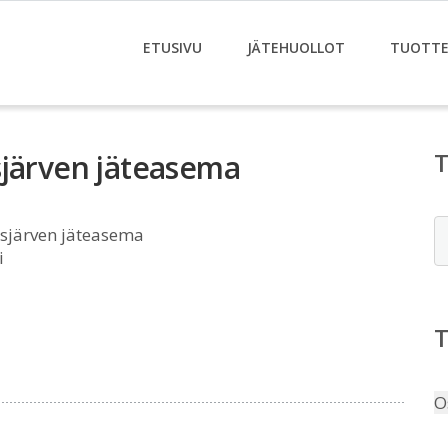
ETUSIVU
JÄTEHUOLLOT
TUOTTE
sjärven jäteasema
E
sjärven jäteasema
i
O