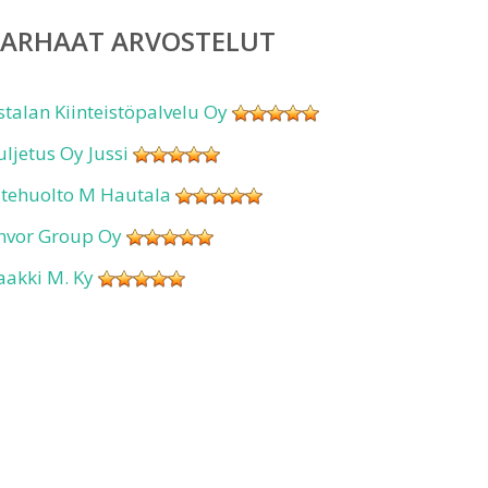
PARHAAT ARVOSTELUT
stalan Kiinteistöpalvelu Oy
uljetus Oy Jussi
ätehuolto M Hautala
nvor Group Oy
aakki M. Ky