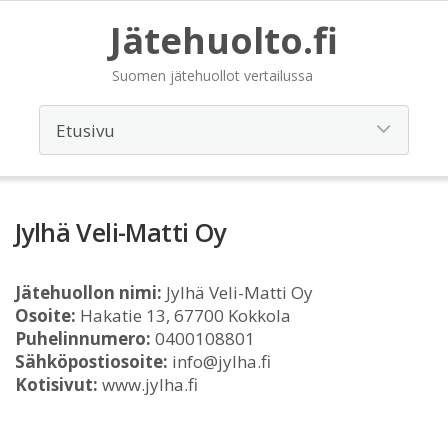
Jätehuolto.fi
Suomen jätehuollot vertailussa
Jylhä Veli-Matti Oy
Jätehuollon nimi:
Jylhä Veli-Matti Oy
Osoite:
Hakatie 13, 67700 Kokkola
Puhelinnumero:
0400108801
Sähköpostiosoite:
info@jylha.fi
Kotisivut:
www.jylha.fi