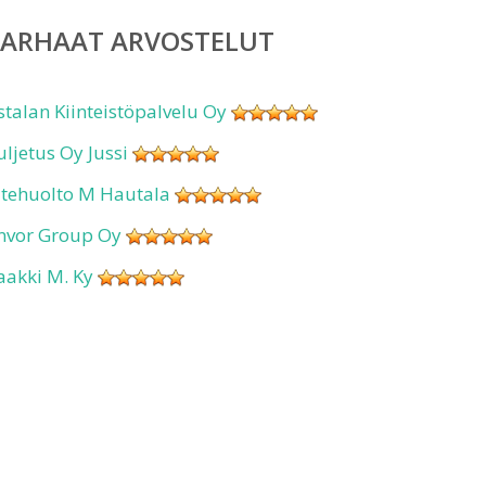
PARHAAT ARVOSTELUT
stalan Kiinteistöpalvelu Oy
uljetus Oy Jussi
ätehuolto M Hautala
nvor Group Oy
aakki M. Ky