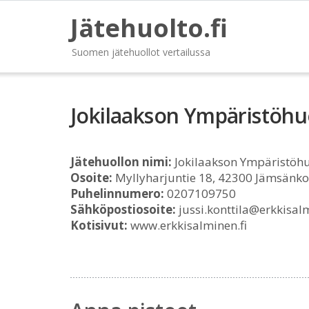
Jätehuolto.fi
Suomen jätehuollot vertailussa
Jokilaakson Ympäristöhu
Jätehuollon nimi:
Jokilaakson Ympäristöhu
Osoite:
Myllyharjuntie 18, 42300 Jämsänko
Puhelinnumero:
0207109750
Sähköpostiosoite:
jussi.konttila@erkkisalm
Kotisivut:
www.erkkisalminen.fi