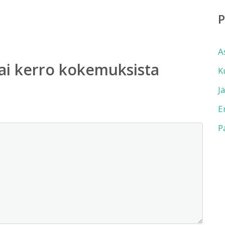
A
ai kerro kokemuksista
K
J
E
P