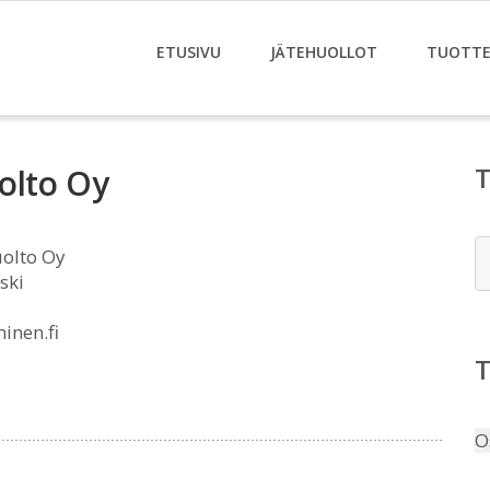
ETUSIVU
JÄTEHUOLLOT
TUOTTE
olto Oy
E
olto Oy
ski
inen.fi
O