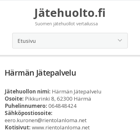
Jätehuolto.fi
Suomen jätehuollot vertailussa
Härmän Jätepalvelu
Jätehuollon nimi:
Härmän Jätepalvelu
Osoite:
Pikkurinki 8, 62300 Härmä
Puhelinnumero:
064848424
Sähköpostiosoite:
eero.kuronen@rientolanloma.net
Kotisivut:
www.rientolanloma.net