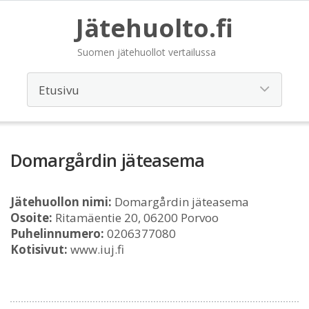
Jätehuolto.fi
Suomen jätehuollot vertailussa
Domargårdin jäteasema
Jätehuollon nimi:
Domargårdin jäteasema
Osoite:
Ritamäentie 20, 06200 Porvoo
Puhelinnumero:
0206377080
Kotisivut:
www.iuj.fi